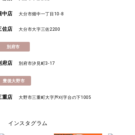
畑中店
大分市畑中一丁目10-8
三佐店
大分市大字三佐2200
別府市
別府店
別府市汐見町3-17
豊後大野市
三重店
大野市三重町大字芦刈字台の下1005
インスタグラム