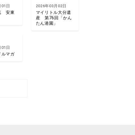
月01日
2026年03月02日
真 安東
マイリトル大分遺
産 第76回「かん
たん港園」
月01日
メルマガ