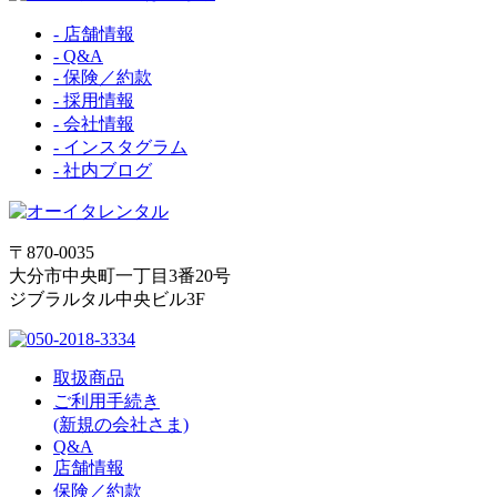
- 店舗情報
- Q&A
- 保険／約款
- 採用情報
- 会社情報
- インスタグラム
- 社内ブログ
〒870-0035
大分市中央町一丁目3番20号
ジブラルタル中央ビル3F
取扱商品
ご利用手続き
(新規の会社さま)
Q&A
店舗情報
保険／約款