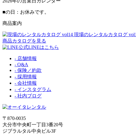
2026
年の営業日カレンダー
■
の日：お休みです。
商品案内
現場のレンタルカタログ vol1
商品カタログを見る
公式LINEはこちら
- 店舗情報
- Q&A
- 保険／約款
- 採用情報
- 会社情報
- インスタグラム
- 社内ブログ
〒870-0035
大分市中央町一丁目3番20号
ジブラルタル中央ビル3F