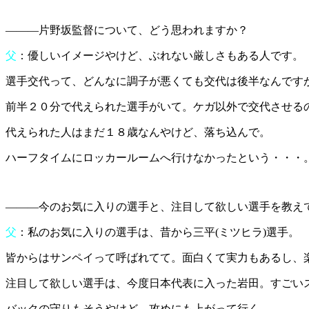
―――片野坂監督について、どう思われますか？
父
：優しいイメージやけど、ぶれない厳しさもある人です。
選手交代って、どんなに調子が悪くても交代は後半なんです
前半２０分で代えられた選手がいて。ケガ以外で交代させる
代えられた人はまだ１８歳なんやけど、落ち込んで。
ハーフタイムにロッカールームへ行けなかったという・・・
―――今のお気に入りの選手と、注目して欲しい選手を教え
父
：私のお気に入りの選手は、昔から三平(ミツヒラ)選手。
皆からはサンペイって呼ばれてて。面白くて実力もあるし、
注目して欲しい選手は、今度日本代表に入った岩田。すごい
バックの守りもそうやけど、攻めにも上がって行く。